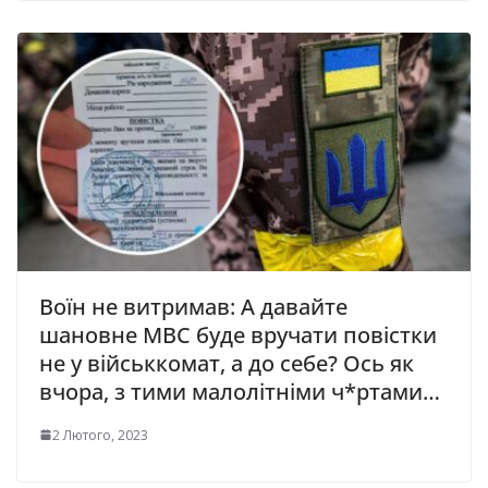
Воїн не витримав: А давайте
шановне МВС буде вручати повістки
не у військкомат, а до себе? Ось як
вчора, з тими малолітніми ч*pтами…
2 Лютого, 2023