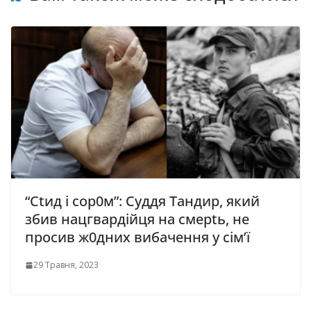
“Сtид і сор0м”: Суддя Тандир, який
збив нацгвардійця на смерtь, не
просив ж0дних вибачення у cім’ї
29 Травня, 2023