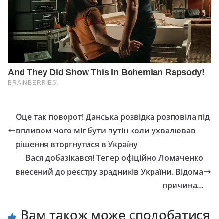
Оце так поворот! Данська розвідка розповіла під
впливом чого міг бути путін коли ухвалював
рішення вторгнутися в Україну
Вaся добaзікався! Тепер офіційно Ломаченко
внесений до pеєстру зpадників Укpаїни. Відома
причина…
Вам також може сподобатися