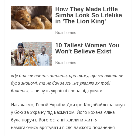
«Це боляче навіть читати, при тому, що ми ніколи не
були знайомі, та не бачились…не уявляю як тобі
болить»
, – пишуть українці слова підтримки.
Нагадаємо, Герой України Дмитро Коцюбайло загинув
у бою за Україну під Бахмутом. Його кохана Аліна
була поруч в його останні хвилини життя,
намагаючись врятувати після важкого поранення.