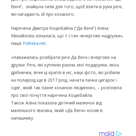
Вінчі”, знайшла сили для того, щоб взяти в руки речі,
які нагадають їй про коханого.
Наречена Дмитра Коцюбайла (“Да Вінчі”) Аліна
Михайлова зізналася, що її стан «вчергове надрузки»,
пише
Politeka.net
.
«Наважилась розібрати речі Да Вінчі і вчергове на
друзки. Речі, які купляли разом, мої подарунки, якісь
дрібнички, вічні ці краплі в ніс, наші фото, які робили
на полароід ще в 2017 році, начата пачка цигарок і
одяг, який так пахне коханою людиною», – розповіла
про свої почуття наречена Коцюбайла.
Також Аліна показала дитячий малюнок від
маленького Івасика, який «Да Вінчі» носив в
напашнику.