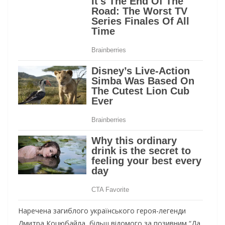
Наречена загиблого українського героя-легенди
Дмитра Коцюбайла, більш відомого за позивним “Да