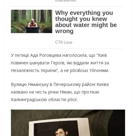
У петиції Ада Роговцева наголосила, що “Київ
повинен шанувати Героїв, які віддали життя за
Незалежність України”, а не р0сійські т0nоніми.
Вулицю Німанську в Печерському районі Києва
названо на честь річки Німан, що протікає
Калінінградською областю р0сії.