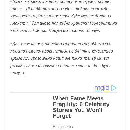
«Боже, з кожного нового допису, моє серце болить і
плаче… Ці найдорожчі спогади з тобою назавжди..
Якщо хоть трішки твоє серце буде менше боліти і
плакати, і для цього потрібно кричати і говорити на
весь світ… Говори. Подумки з тобою. Плачу»,
«Для мене це все, начебто страшни сон, від якого я
просто неможу прокинутись, це бл*ть внеможливо.
Тримайся, драгоцінна наша дівчuнка, тепер ми всі
разом будемо оберегати і допомогати тобі в будь
чому…»,