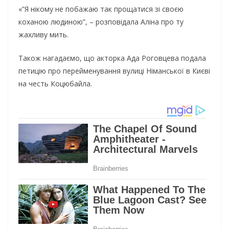
«”Я нікому не побажаю так прощатися зі своєю
коханою людиною”, – розповідала Аліна про ту
жахливу мить.
Також нагадаємо, що акторка Ада Роговцева подала
петицію про перейменування вулиці Німанської в Києві
на честь Коцюбайла.