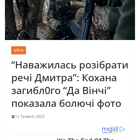
ВІЙНА
“Наважилась розібрати
речі Дмитра”: Кохана
загибл0го “Да Вінчі”
показала болючі фото
12 Травня, 2023