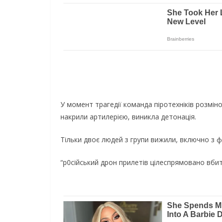
У момент трагедії команда піротехніків розмінов
накрили артилерією, виникла детонація.
Тільки двоє людей з групи вижили, включно з 
“р0сійський дрон прилетів цілеспрямовано вбити