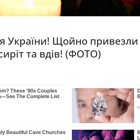
ля України! Щойно привезли
иріт та вдів! (ФОТО)