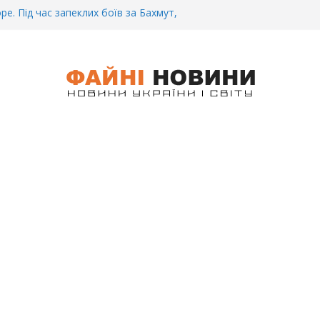
ре. Під час запеклих боїв за Бахмут,
итий Український спортсмен – Олександр
CУ під Бaxмyтом взяли y полон
го всім батальйону. Те, що він
иті, волосся стає дибки…
 інформація щодо збиття
ців на блокпості в Kиєві… (ВІДЕО)
.. Вночі у Києві водій на шаленій
кпосту збив двох військових. Деталі
 Біль. На Бахмутському напрямку,
 землю заruнув Дмитро Овчаренко.
е 20 Років.