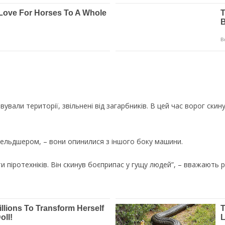
ували території, звільнені від загарбників. В цей час ворог скину
фельдшером, – вони опинилися з іншого боку машини.
 піротехніків. Він скинув боєприпас у гущу людей”, – вважають ро