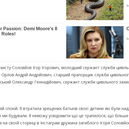
ахисту Соловйов Ігор Ігорович, молодший сержант служби цивіль
у Орлов Андрій Андрійович, старший прапорщик служби цивільно
ський Олександр Геннадійович, сержант служби цивільного зах
ій спокій. Я втратила хрещених батьків своєї дитини які були н
кі ми будували. Я неможу усвідомити що це трапилося, що більше 
а на своїй сторінці в Інстаграм дружина загиблого Ігоря Соловйо