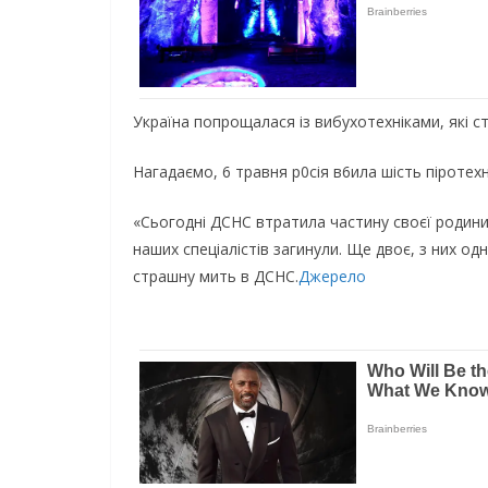
Україна попрощалася із вибухотехніками, які с
Нагадаємо, 6 травня р0сія в6ила шість піротехні
«Сьогодні ДСНС втратила частину своєї родини.
наших спеціалістів загинули. Ще двоє, з них од
страшну мить в ДСНС.
Джерело