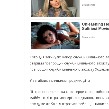
Того дня загинули: майор служби цивільного з
старший прапорщик служби цивільного захист
прапорщик служби цивільного захисту Ходаков
У загиблих залишилися родини, діти.
“Я втратила чоловіка своє серце свою любов св
майбутнє. Я втратила мрії, сподівання, плани я
всіх дуже люблю. Я втратила себе…”, – написал