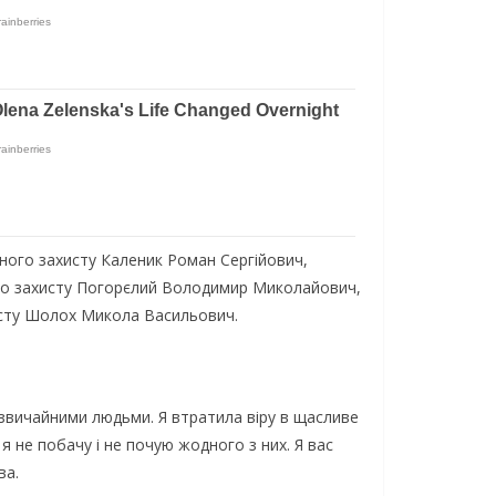
ного захисту Каленик Роман Сергійович,
го захисту Погорєлий Володимир Миколайович,
исту Шолох Микола Васильович.
адзвичайними людьми. Я втратила віру в щасливе
я не побачу і не почую жодного з них. Я вас
ва.