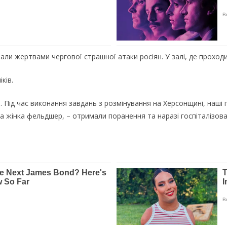
тали жертвами чергової страшної атаки росіян. У залі, де прохо
ків.
 Під час виконання завдань з розмінування на Херсонщині, наші 
на жінка фельдшер, – отримали поранення та наразі госпіталізова