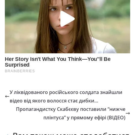
У ліквідованого російського солдата знайшли
відео від якого волосся стає дибки…
Пропагандистку Скабєєву поставили “нижче
плінтуса” у прямому ефірі (ВІДЕО)