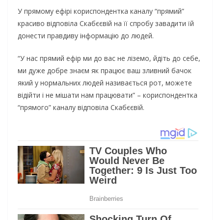
У прямому ефірі кориспондентка каналу “прямий”
красиво відповіла Скабєєвій на її спробу завадити їй
донести правдиву інформацію до людей.
“У нас прямий ефір ми до вас не ліземо, йдіть до себе,
ми дуже добре знаєм як працює ваш зливний бачок
який у нормальних людей називається рот, можете
відійти і не мішати нам працювати” – кориспондентка
“прямого” каналу відповіла Скабєєвій.