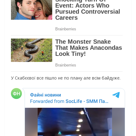
У Скабєєвої все пішло не по плану але всім байдуже.