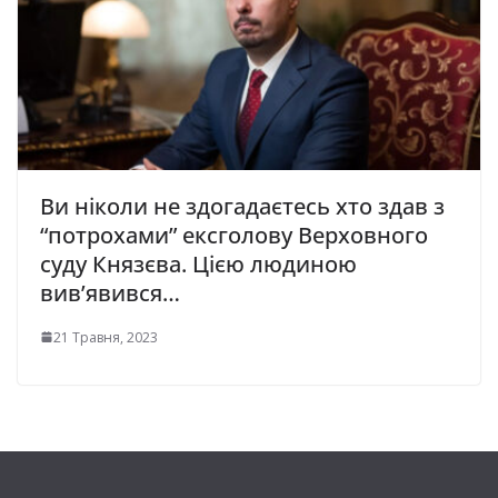
Ви ніколи не здогадаєтесь хто здав з
“потрохами” ексголову Верховного
суду Князєва. Цією людиною
вив’явився…
21 Травня, 2023