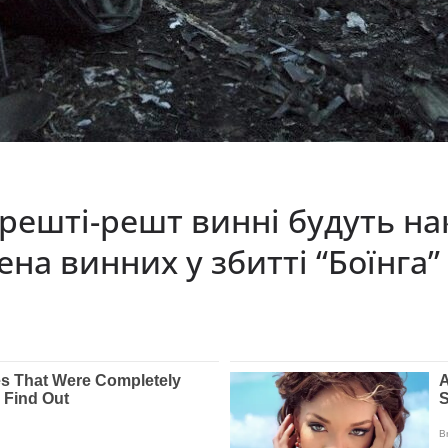
решті-решт винні будуть нак
мена винних у збитті “Боїнга