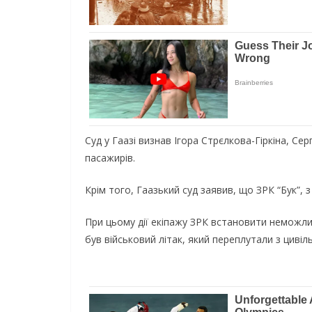
Суд у Гаазі визнав Ігора Стрєлкова-Гіркіна, С
пасажирів.
Крім того, Гаазький суд заявив, що ЗРК “Бук”, 
При цьому дії екіпажу ЗРК встановити неможлив
був військовий літак, який переплутали з цивіл