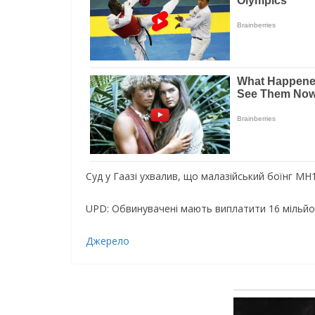
Суд у Гаазі ухвалив, що малазійський боїнг M
UPD: Обвинувачені мають виплатити 16 мільйон
Джерело