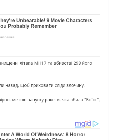
 знищенні літака MH17 та вбивстві 298 його
зли назад, щоб приховати сліди злочину.
рно, метою запуску ракети, яка збила “Боїнг”,