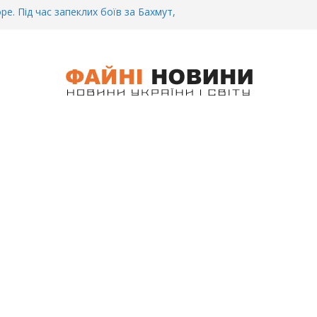
ре. Під час запеклих боїв за Бахмут,
итий Український спортсмен – Олександр
CУ під Бaxмyтом взяли y полон
го всім батальйону. Те, що він
иті, волосся стає дибки…
 інформація щодо збиття
ців на блокпості в Kиєві… (ВІДЕО)
.. Вночі у Києві водій на шаленій
кпосту збив двох військових. Деталі
 Біль. На Бахмутському напрямку,
 землю заruнув Дмитро Овчаренко.
е 20 Років.