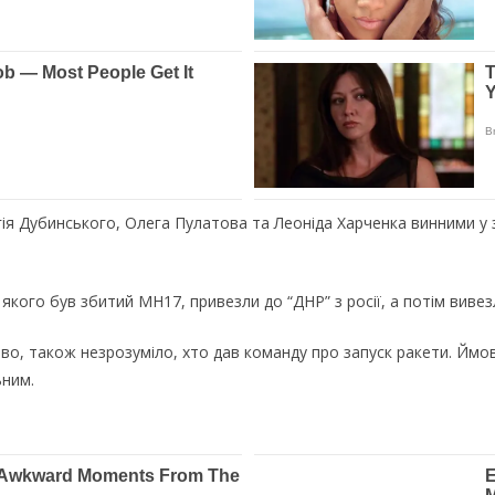
ергія Дубинського, Олега Пулатова та Леоніда Харченка винними у
з якого був збитий MH17, привезли до “ДНР” з росії, а потім виве
о, також незрозуміло, хто дав команду про запуск ракети. Ймові
ьним.