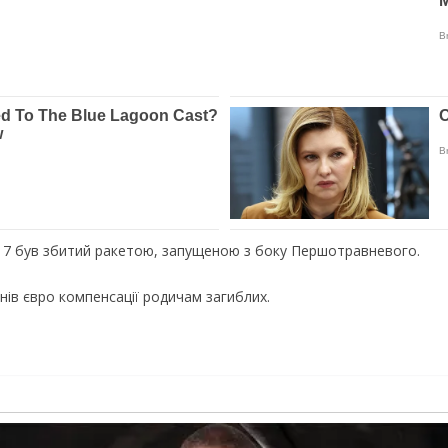
H17 був збитий ракетою, запущеною з боку Першотравневого.
ів євро компенсації родичам загиблих.