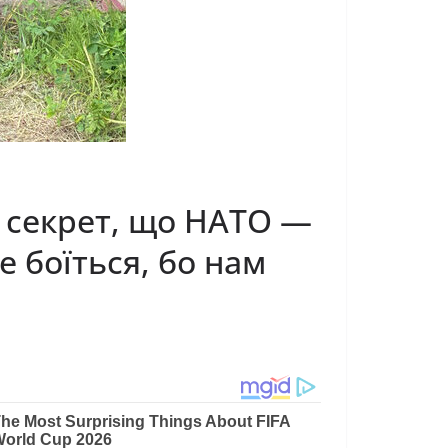
е секрет, що НAТO —
е боїться, бо нам