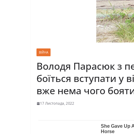
ВІЙНА
Володя Парасюк з пе
боїться вступати у в
вже нема чого боят
17 Листопада, 2022