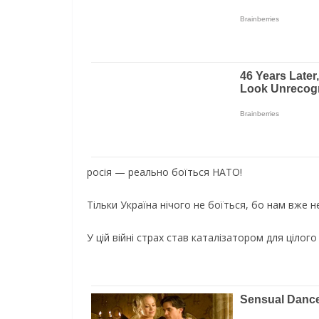
pосія — реально боїться НAТO!
Тільки Україна нічого не боїться, бо нам вже 
У цій війні страх став каталізатором для цілого 