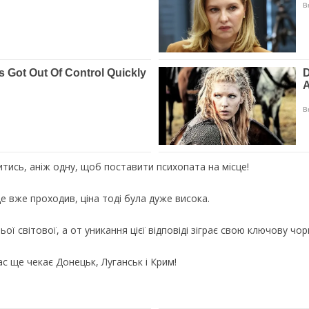
тись, аніж одну, щоб поставити психопата на місце!
це вже проходив, ціна тоді була дуже висока.
ої світової, а от уникання цієї відповіді зіграє свою ключову чор
ас ще чекає Донецьк, Луганськ і Крим!