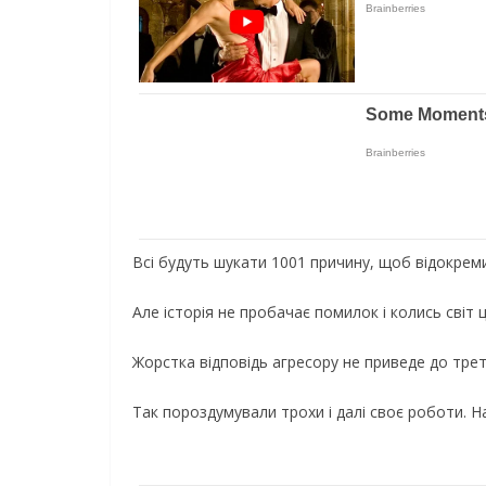
Всі будуть шукати 1001 причину, щоб відокреми
Але історія не пробачає помилок і колись світ 
Жорстка відповідь агресору не приведе до треть
Так пороздумували трохи і далі своє роботи. Н