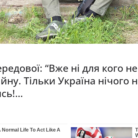
редової: “Вже ні для кого н
iйну. Тільки Україна нічого н
ись!…