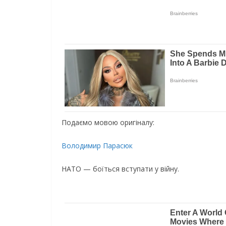
Подаємо мовою оригіналу:
Володимир Парасюк
НAТO — боїться вступати у вiйну.