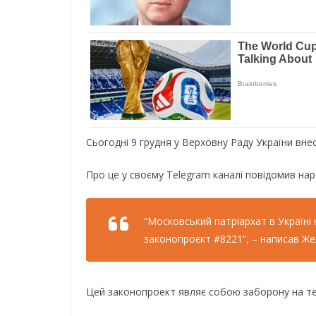
Сьогодні 9 грудня у Верховну Раду України вне
Про це у своєму Telegram каналі повідомив на
“Московський патріархат в Україні
законопроєкт #8221”, – написав Же
Цей законопроект являє собою заборону на тер