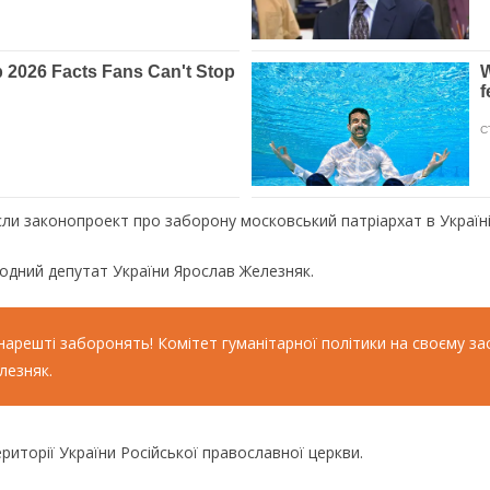
сли законопроект про заборону московський патріархат в Україні
родний депутат України Ярослав Железняк.
 нарешті заборонять! Комітет гуманітарної політики на своєму з
лезняк.
иторії України Російської православної церкви.