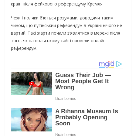
країн після фейкового референдуму Кремля.
Чехи і поляки б’ються розумами, доводячи таким
чином, що путінський референдум в Україні нічого не
вартий. Такі жарти почали з’являтися в мережі після
того, як на польському сайті провели онлайн-
референдум.