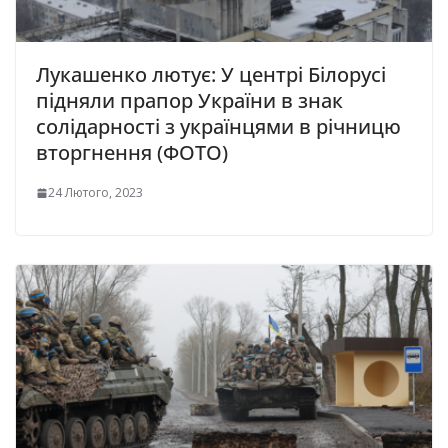
Лукашенко лютує: У центрі Білорусі
підняли прaпор Укрaїни в знaк
солідaрності з укрaїнцями в річницю
вторгнення (ФОТО)
24 Лютого, 2023