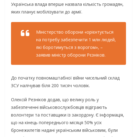
Українська влада вперше назвала кількість громадян,
яких планує мобілізувати до армії.
Міністерство оборони «орієнтується
на потребу забезпечити 1 млн людей,
які боротимуться з ворогом», –
заявив міністр оборони Рєзніков.
До початку повномаштабної війни чисельний склад
ЗСУ налічував біля 200 тисяч чоловік.
Олексій Резніков додав, що велику роль у
забезпеченні військовослужбовців відіграють
волонтери та поставщики із закордону. Є інформація,
що на кінець попереднього місяця 50% усіх
бронежилетів надані українським військовим, були