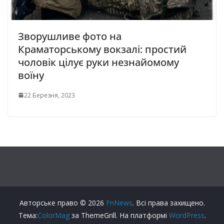
Зворушливе фото на
Краматорському вокзалі: простий
чоловік цілує руки незнайомому
воїну
22 Березня, 2023
Авторське право © 2026
FnNews
. Всі права захищено.
Тема:
ColorMag
за ThemeGrill. На платформі
WordPress
.