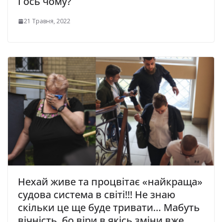
І ось чому?
21 Травня, 2022
Нехай живе та процвітає «найкраща»
судова система в світі!!! Не знаю
скільки це ще буде тривати… Мабуть
вічність, бо віри в якісь зміни вже