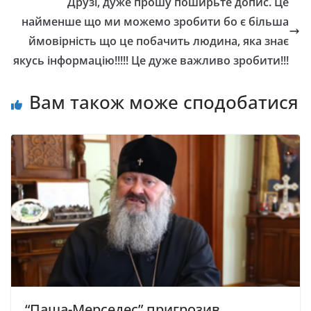
Друзі, дуже прошу поширьте допис. Це
найменше що ми можемо зробити бо є більша
ймовірність що це побачить людина, яка знає
якусь інформацію!!!!! Це дуже важливо зробити!!!
Вам також може сподобатися
“Паша-Меpседес” пригрозив