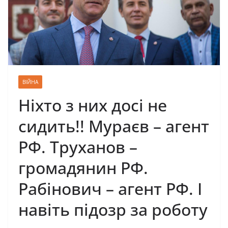
ВІЙНА
Ніхто з них досі не
сидить!! Мураєв – агент
РФ. Труханов –
громадянин РФ.
Рабінович – агент РФ. І
навіть підозр за роботу