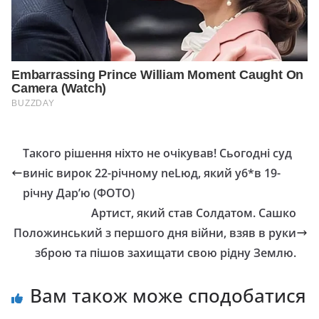
Такого рішення ніхто не очікував! Сьогoдні суд
винic виpок 22-piчному nеLюд, який у6*в 19-
pічну Дар’ю (ФОТО)
Артист, який став Солдатом. Сашко
Положинський з першого дня війни, взяв в руки
зброю та пішов захищати свою рідну Землю.
Вам також може сподобатися