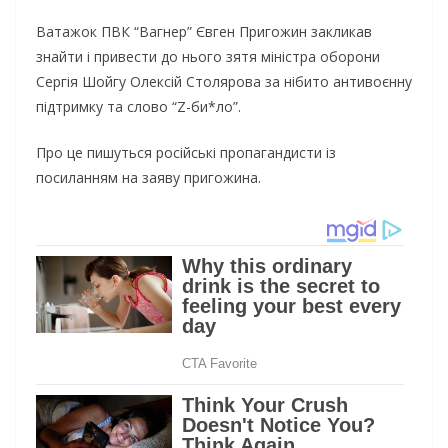
Ватажок ПВК “Вагнер” Євген Пригожин закликав
знайти і привести до нього зятя міністра оборони
Сергія Шойгу Олексій Столярова за нібито антивоєнну
підтримку та слово “Z-би*ло”.
Про це пишуться російські пропагандисти із
посиланням на заяву пригожина.