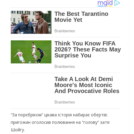
“За порєбріком” цікава історія набирає обертів:
пригожин оголосив полювання на “голову” затя
Шойгу.