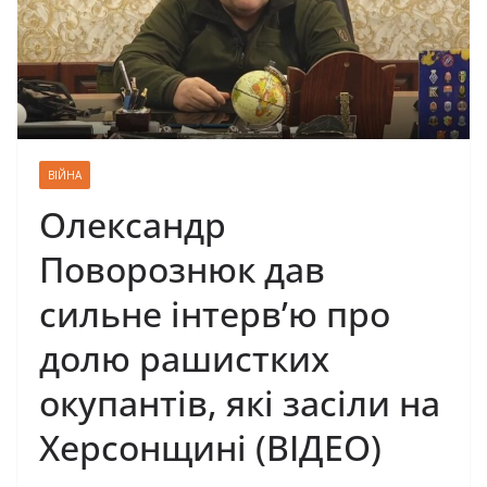
ВІЙНА
Олександр
Поворознюк дав
сильне інтерв’ю про
долю рашистких
окупантів, які засіли на
Херсонщині (ВІДЕО)