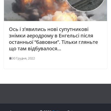
Ось і з’явились нові супутникові
знімки аеродрому в Енгельсі після
останньої “бавовни”. Тільки гляньте
що там відбувалося…
30 Грудня, 2022