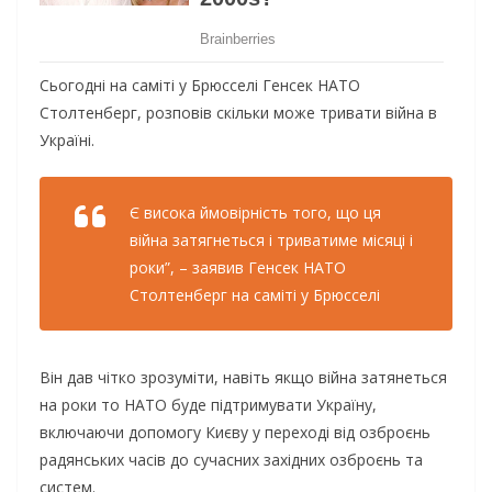
Сьогодні на саміті у Брюсселі Генсек НАТО
Столтенберг, розповів скільки може тривати війна в
Україні.
Є висока ймовірність того, що ця
війна затягнеться і триватиме місяці і
роки”, – заявив Генсек НАТО
Столтенберг на саміті у Брюсселі
Він дав чітко зрозуміти, навіть якщо війна затянеться
на роки то НАТО буде підтримувати Україну,
включаючи допомогу Києву у переході від озброєнь
радянських часів до сучасних західних озброєнь та
систем.