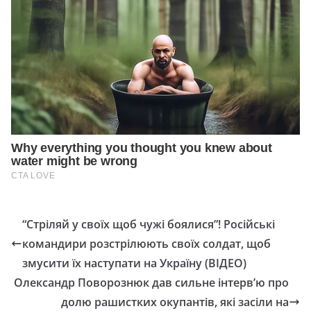
“Стріляй у своїх щоб чужі боялися”! Російські
командири розстрілюють своїх солдат, щоб
змусити їх наступати на Україну (ВІДЕО)
Олександр Поворознюк дав сильне інтерв’ю про
долю рашистких окупантів, які засіли на