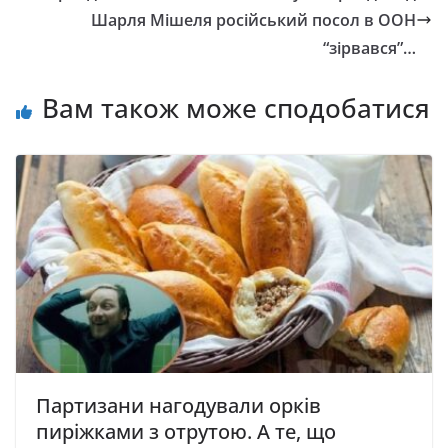
Шарля Мішеля російський посол в ООН
“зірвався”…
Вам також може сподобатися
Партизани нагодували орків
пиріжками з отрутою. А те, що