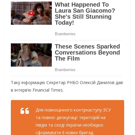
Таку інформацію Секретар РНБО Олексій Данилов дав
в інтерв’ю Financial Times.
Для повноцінного контрнаступу ЗСУ
та повної деокупації територій на
півдні та сході України необхідно
сформувати 6 нових бригад