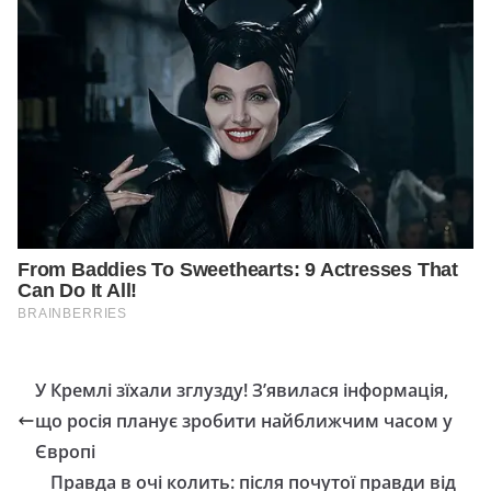
У Кремлі зїхали зглузду! З’явилася інформація,
що росія планує зробити найближчим часом у
Європі
Правда в очі колить: після почутої правди від