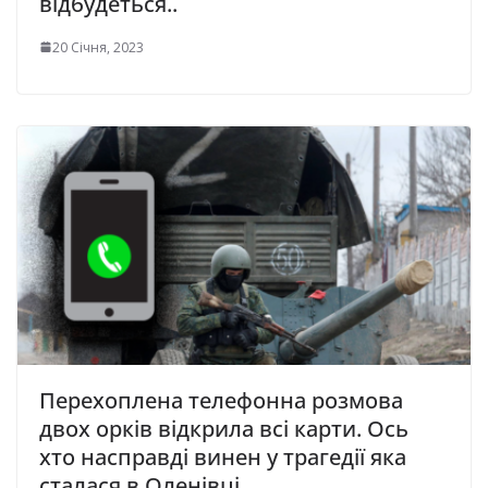
відбудеться..
20 Січня, 2023
Перехоплена телефонна розмова
двох орків відкрила всі карти. Ось
хто насправді винен у трагедії яка
сталася в Оленівці