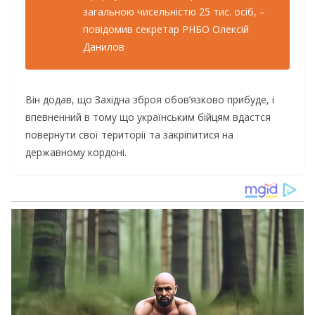
загальною чисельністю 25 тис. осіб, –
повідомив секретар РНБО Олексій
Данилов
Він додав, що Західна зброя обов’язково прибуде, і
впевненний в тому що українським бійцям вдастся
повернути свої території та закріпитися на
державному кордоні.