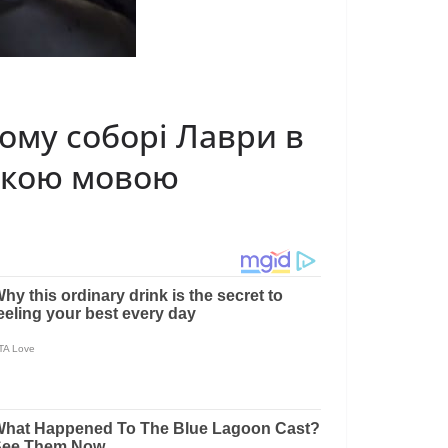
кому соборі Лаври в
ською мовою