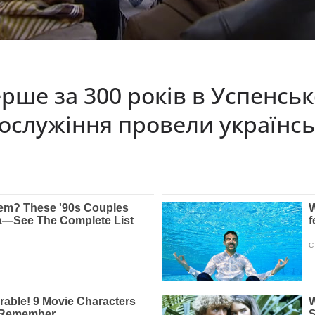
ерше за 300 років в Успенсь
гослужіння провели україн