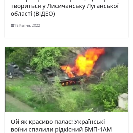
твориться у Лисичанську Луганської
області (ВІДЕО)
18 Квітня, 2022
Ой як красиво палає! Українські
воїни спалили рідкісний БМП-1АМ