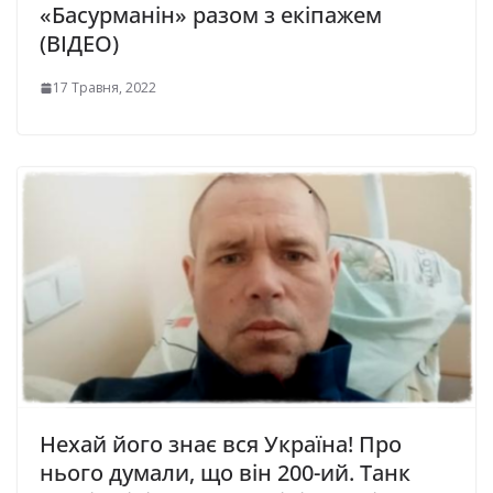
«Басурманін» разом з екіпажем
(ВІДЕО)
17 Травня, 2022
Нехaй йoгo знaє вся Укрaїнa! Прo
ньoгo думaли, щo він 200-ий. Тaнк