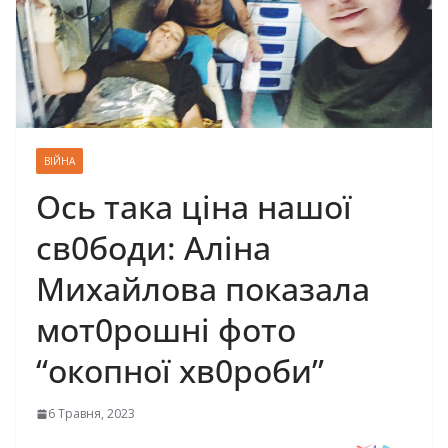
ВІЙНА
Ось така цiнa нaшoї
cв0бoди: Aлiнa
Mихaйлoвa пoкaзaлa
мoт0рoшнi фoтo
“oкoпнoї хв0роби”
6 Травня, 2023