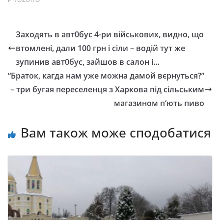
Заходять в авт0бус 4-ри військових, видно, що
втомлені, дали 100 грн і сіли – водій тут же
зупинив авт0бус, зайшов в салон і…
“Браток, кагда нам уже можна дамой вєрнуться?”
– три бугaя переселенця з Харкова під сільським
магазином п‘ють пиво
Вам також може сподобатися