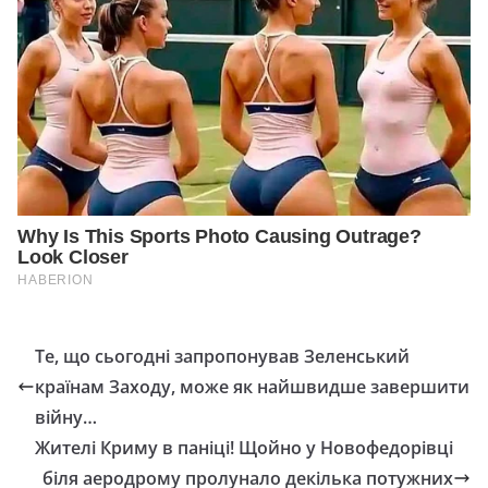
Те, що сьогодні запропонував Зеленський
країнам Заходу, може як найшвидше завершити
війну…
Жителі Криму в паніці! Щойно у Новофедорівці
біля аеродрому пролунало декілька потужних