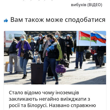
вибухів (ВІДЕО)
Вам також може сподобатися
Стало відомо чому iноземцiв
закликають негайно виїжджати з
росії та Бiлоpусi. Названо спpавжню