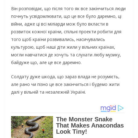
Він розповідає, що після того як все закінчиться люди
почнуть усвідомлювати, що це все було даремно, ці
війни, адже ці всі міліарди мож було вкласти в
розвиток кожної країни, спільні проекти робити для
того щоб країни розвивались, насичувались
культурою, щоб наші діти жили у вільних країнах,
могли навчатися де хочуть та слухати любу музику,
байдуже що, але це все даремно.
Солдату дуже шкода, що зараз влада не розумієть,
але рано чи пізно це все закінчиться і будемо жити
далі у вільній та незалежній Україні.