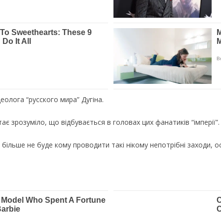
еолога “русского мира” Дугіна.
тає зрозуміло, що відбувається в головах цих фанатиків “імперії”.
я більше не буде кому проводити такі нікому непотрібні заходи, о