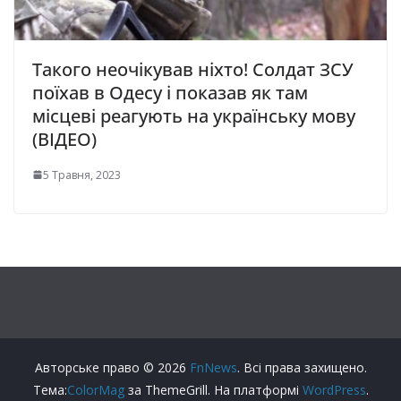
Такого неочікував ніхто! Солдат ЗСУ
поїхав в Одесу і показав як там
місцеві реагують на українську мову
(ВІДЕО)
5 Травня, 2023
Авторське право © 2026
FnNews
. Всі права захищено.
Тема:
ColorMag
за ThemeGrill. На платформі
WordPress
.