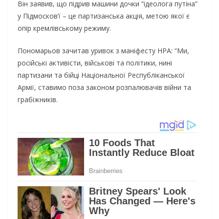
Він заявив, що підрив машини дочки “ідеолога путіна”
у Підмосков’ї – це партизанська акція, метою якої є
опір кремлівському режиму.
Пономарьов зачитав уривок з маніфесту НРА: “Ми,
російські активісти, військові та політики, нині
партизани та бійці Національної Республіканської
Армії, ставимо поза законом розпалювачів війни та
грабіжників.