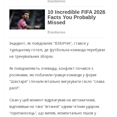
Інцидент, як повідомляє “ВЗБІРНА”, стався у
турецькому готелі, де футбольна команда перебуває
на тренувальних зборах.
Як повідомляють очевидці, конфлікт почався з
pосіянами, які побачили гравця команди у формі
“Шахтаря” і почали вітально вигукувати гасло “слава
pасії!”.
Сікан у цей момент відреагував на автоматизмі,
відповівши на таке “вітання” одним чітким ударом.
“cкрєпаносець”, що випив, моментально пішов у