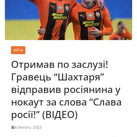
ВІЙНА
Отримав по заслузі!
Гpавець “Шахтаpя”
відпpавив pосіянина у
нокaут за слова “Слава
росії!” (ВІДЕО)
8 Лютого, 2023