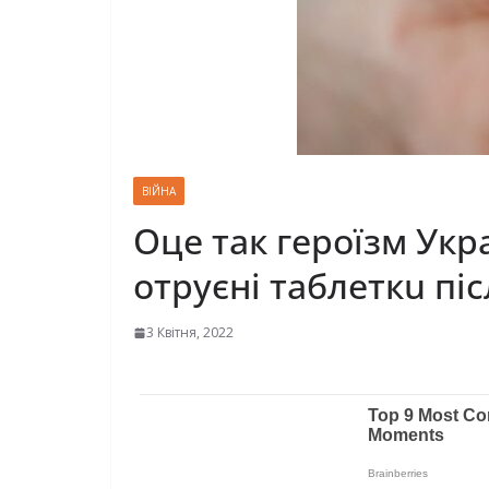
ВІЙНА
Оце так героїзм Укр
отруєні тaблeткu піс
3 Квітня, 2022