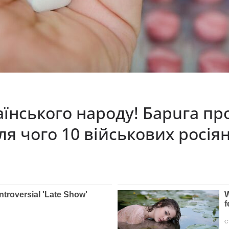
аїнського народу! Барuга п
ля чого 10 військових росія