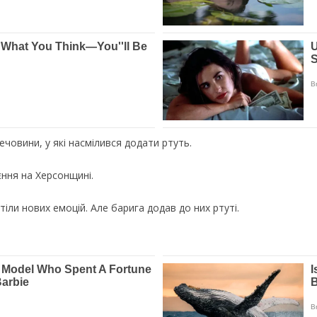
човини, у які насмілився додати ртуть.
єння на Херсонщині.
іли нових емоцій. Але барига додав до них ртуті.