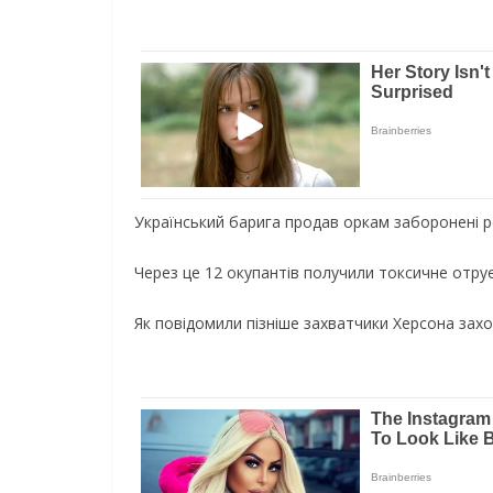
Український барига продав оркам заборонені ре
Через це 12 окупантів получили токсичне отру
Як повідомили пізніше захватчики Херсона захот