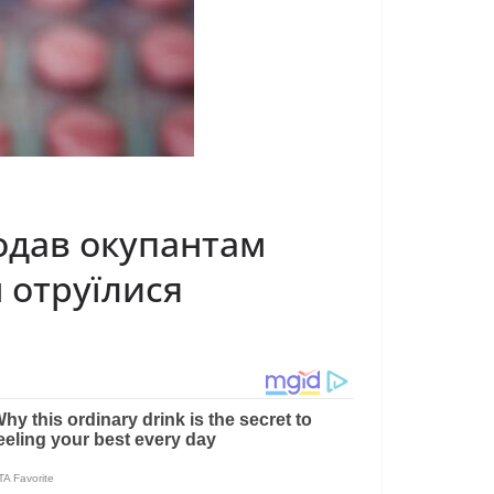
родав окупантам
н отруїлися