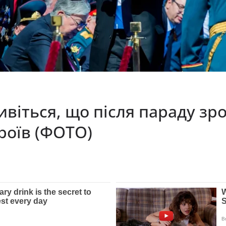
віться, що після параду зро
роїв (ФОТО)