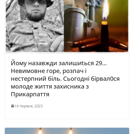
Йому назавжди залишиtься 29…
Невимовне горе, розпач і
нестерпний біль. Сьогодні бірвал0ся
молоде життя захисника з
Прикарпаття
16 Червня, 2023