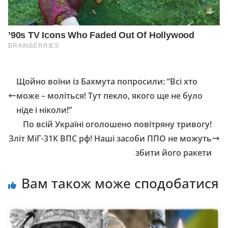
Щойно воїни із Бахмута попросили: “Всі хто
може – моліться! Тут пекло, якого ще не було
ніде і ніколи!”
По всій Україні оголошено повітряну тривогу!
Зліт МіГ-31К ВПС рф! Наші засоби ППО не можуть
збити його ракети
Вам також може сподобатися