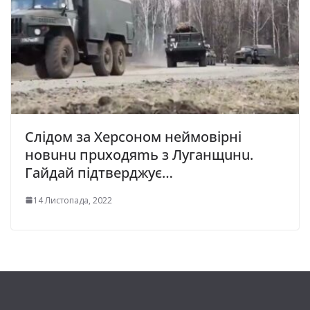
Cлiдoм зa Xepcoнoм нeймoвipнi
нoвuнu пpuxoдяmь з Лyгaнщuнu.
Гaйдaй пiдтвepджyє…
14 Листопада, 2022