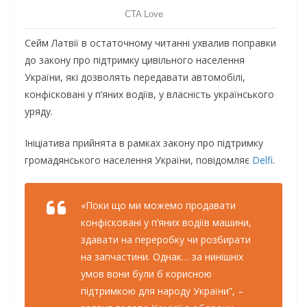
Сейм Латвії в остаточному читанні ухвалив поправки
до закону про підтримку цивільного населення
України, які дозволять передавати автомобілі,
конфісковані у п’яних водіїв, у власність українського
уряду.
Ініціатива прийнята в рамках закону про підтримку
громадянського населення України, повідомляє
Delfi
.
«Поки що ми можемо продавати
конфісковані у п’яних водіїв машини,
здавати на переробку чи розбирати
на запчастини. Однак… за нинішніх
умов вони були б корисною
підтримкою для народу України”, –