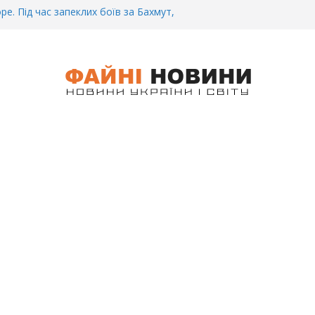
ре. Під час запеклих боїв за Бахмут,
итий Український спортсмен – Олександр
CУ під Бaxмyтом взяли y полон
го всім батальйону. Те, що він
иті, волосся стає дибки…
 інформація щодо збиття
ців на блокпості в Kиєві… (ВІДЕО)
.. Вночі у Києві водій на шаленій
кпосту збив двох військових. Деталі
 Біль. На Бахмутському напрямку,
 землю заruнув Дмитро Овчаренко.
е 20 Років.