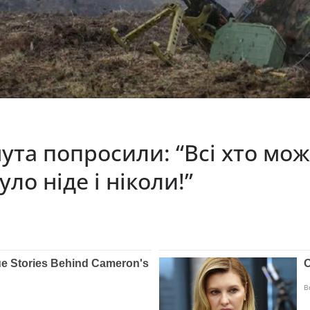
ута попросили: “Всі хто може
ло ніде і ніколи!”