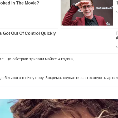
и те, що обстріли тривали майже 4 години,
здебільшого в нічну пору. Зокрема, окупанти застосовують артил