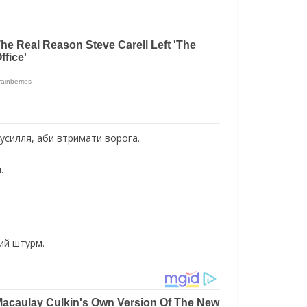
зусилля, аби втримати ворога.
.
ий штурм.