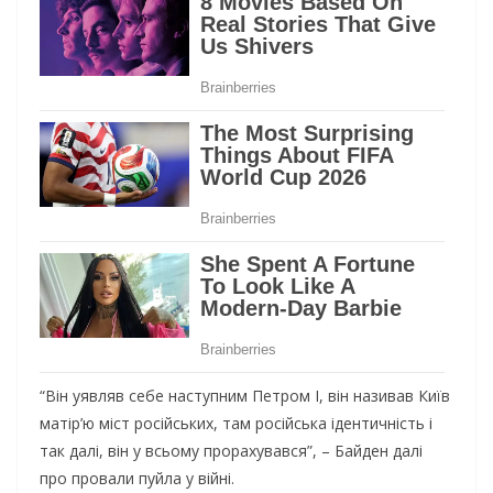
“Він уявляв себе наступним Петром I, він називав Київ
матір’ю міст російських, там російська ідентичність і
так далі, він у всьому прорахувався”, – Байден далі
про провали пуйла у війні.