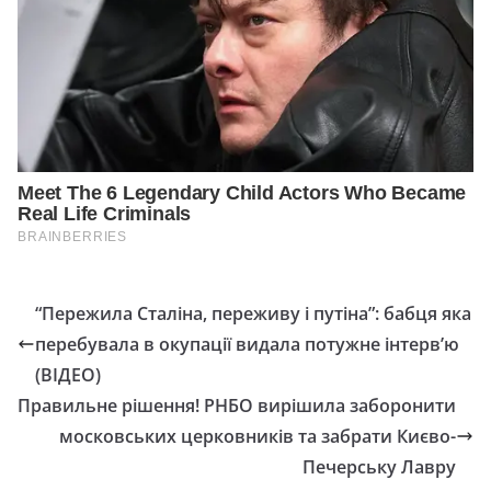
“Пережила Сталіна, переживу і путіна”: бабця яка
перебувала в окупації видала потужне інтерв’ю
(ВІДЕО)
Правильне рішення! РНБО вирішила заборонити
московських церковників та забрати Києво-
Печерську Лавру