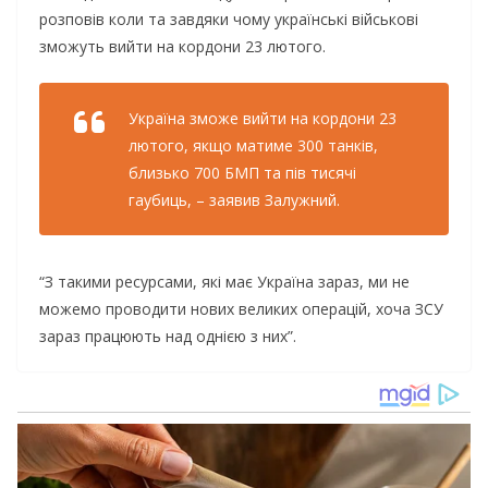
розповів коли та завдяки чому українські військові
зможуть вийти на кордони 23 лютого.
Україна зможе вийти на кордони 23
лютого, якщо матиме 300 танків,
близько 700 БМП та пів тисячі
гаубиць, – заявив Залужний.
“З такими ресурсами, які має Україна зараз, ми не
можемо проводити нових великих операцій, хоча ЗСУ
зараз працюють над однією з них”.