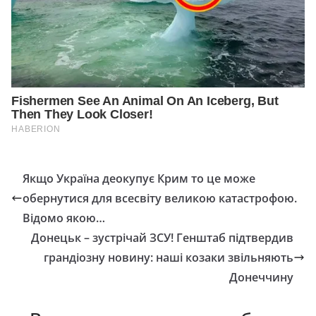
Якщо Україна деокупує Крим то це може
обернутися для всесвіту великою катастрофою.
Відомо якою…
Донецьк – зустрічай ЗСУ! Генштаб підтвердив
грандіозну новину: наші козаки звільняють
Донеччину