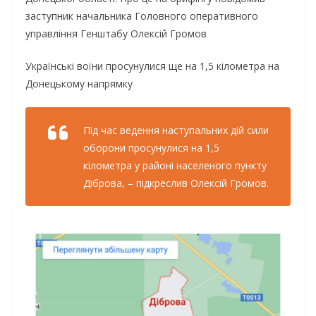
заступник начальника Головного оперативного
управління Генштабу Олексій Громов
Українські воїни просунулися ще на 1,5 кілометра на
Донецькому напрямку
Під час ведення наступальних дій сили
оборони просунулися на 1,5
кілометра у районі населеного пункту
Діброва, – підкреслив Олексій Громов.