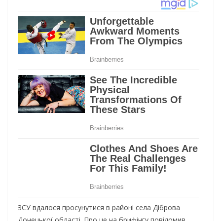
ЗСУ вдалося просунутися в районі села Діброва
Донецької області. Про це на брифінгу повідомив