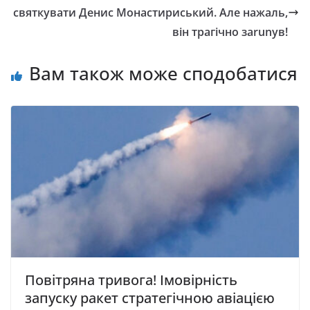
святкувати Денис Монастириський. Але нажаль,
він трагічно заrunув!
Вам також може сподобатися
Повітряна тривога! Імовірність
запуску ракет стратегічною авіацією