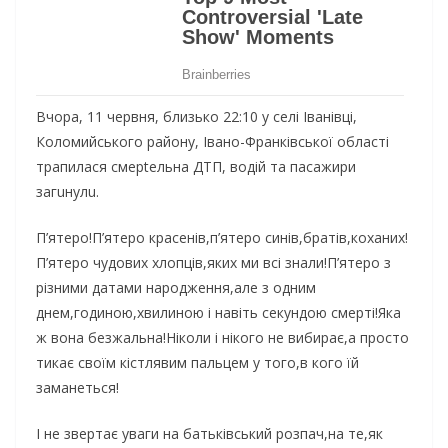
Вчора, 11 червня, близько 22:10 у селі Іванівці,
Коломийського району, Івано-Франківської області
трапилася смерtельна ДТП, водій та пасажири
загuнулu.
П’ятеро!П’ятеро красенів,п’ятеро синів,братів,коханих!
П’ятеро чудових хлопців,яких ми всі знали!П’ятеро з
різними датами народження,але з одним
днем,годиною,хвилиною і навіть секундою смерті!Яка
ж вона безжальна!Ніколи і нікого не вибирає,а просто
тикає своїм кістлявим пальцем у того,в кого їй
заманеться!
І не звертає уваги на батьківський розпач,на те,як