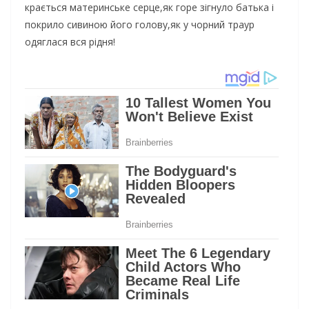
крається материнське серце,як горе зігнуло батька і
покрило сивиною його голову,як у чорний траур
одяглася вся рідня!