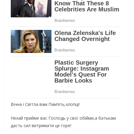
Вічна і Світла вам Пам’ять,хлопці!
Нехай прийме вас Господь у свої обійми,а батькам
дасть сил витримати це горе!