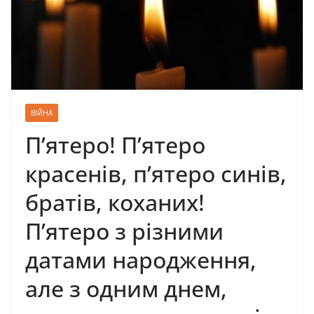
ВІЙНА
П’ятеро! П’ятеро
красенів, п’ятеро синів,
братів, коханих!
П’ятеро з різними
датами народження,
але з одним днем,