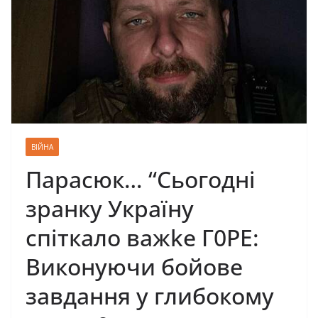
ВІЙНА
Парасюк… “Сьогодні
зранку Україну
спіткало важkе Г0РЕ:
Виконуючи бойове
завдання у глибокому