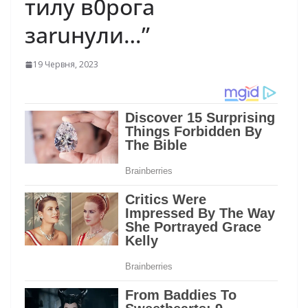
тилу в0pога
заruнули…”
19 Червня, 2023