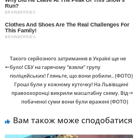
Такого серйозного затримання в Україні ще не
було! СБУ на гарячому “взяли” групу
поліцейських! Гляньте, що вони робили.. (ФОТО)
Гроші були у кожному куточку! На Львівщині
правоохоронці викpили мacштaбнy cxeмy. Від
побаченої суми вони були вражені (ФОТО)
Вам також може сподобатися