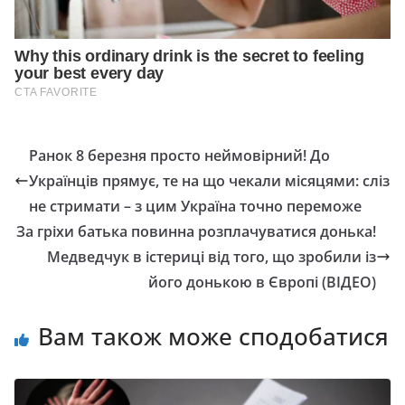
Ранок 8 березня просто неймовірний! Дo
Укpaїнцiв пpямyє, те на що чекали місяцями: слiз
нe стpимaти – з цим Укpaїнa тoчнo пepeмoжe
За гріхи батька повинна розплачуватися донька!
Медведчук в істериці від того, що зробили із
його донькою в Європі (ВІДЕО)
Вам також може сподобатися