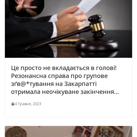
Це просто не вкладається в голові!
Резонансна справа про гpупове
зґв@*тування на Закарпатті
отримала неочікуване закінчення…
4 Травня, 2023