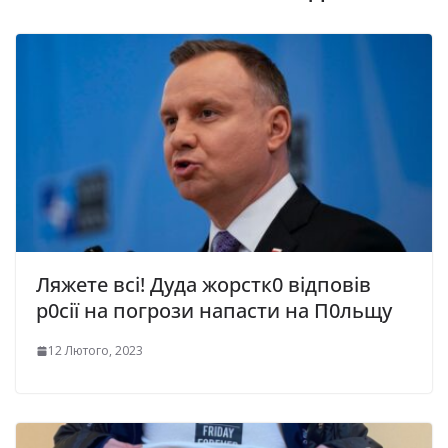
Ляжете всі! Дуда жорстк0 відповів
р0сії на погрози напасти на П0льщу
12 Лютого, 2023