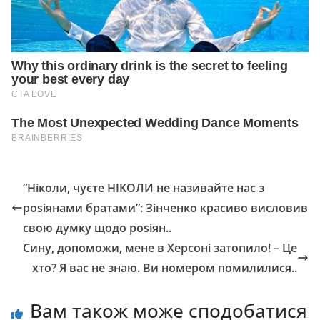
“Ніколи, чуєте НІКОЛИ не називайте нас з
роsіянами братами”: Зінченко красиво висловив
свою думку щодо роsіян..
Сину, допоможи, мене в Херсоні затопило! – Це
хто? Я вас не знаю. Ви номером помилилися..
Вам також може сподобатися