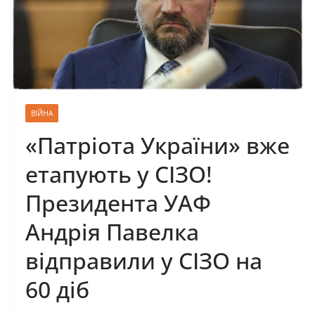
ВІЙНА
«Патріота України» вже
етапують у СІЗО!
Президента УАФ
Андрія Павелка
відправили у СІЗО на
60 діб