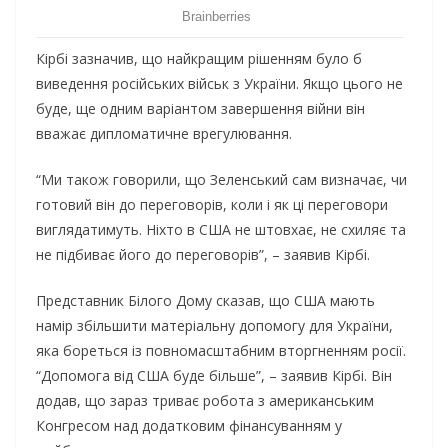
Кірбі зазначив, що найкращим рішенням було б
виведення російських військ з України. Якщо цього не
буде, ще одним варіантом завершення війни він
вважає дипломатичне врегулювання.
“Ми також говорили, що Зеленський сам визначає, чи
готовий він до переговорів, коли і як ці переговори
виглядатимуть. Ніхто в США не штовхає, не схиляє та
не підбиває його до переговорів”, – заявив Кірбі.
Представник Білого Дому сказав, що США мають
намір збільшити матеріальну допомогу для України,
яка бореться із повномасштабним вторгненням росії.
“Допомога від США буде більше”, – заявив Кірбі. Він
додав, що зараз триває робота з американським
Конгресом над додатковим фінансуванням у