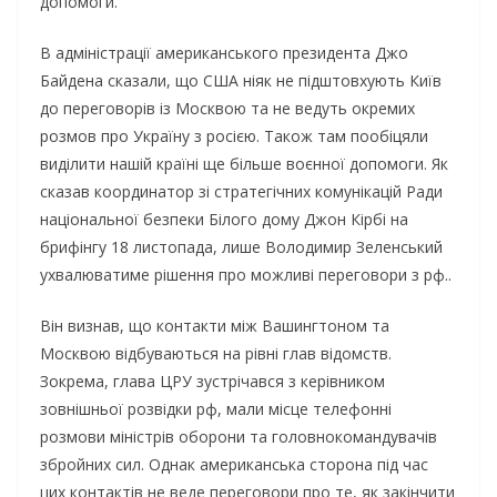
допомоги.
В адміністрації американського президента Джо
Байдена сказали, що США ніяк не підштовхують Київ
до переговорів із Москвою та не ведуть окремих
розмов про Україну з росією. Також там пообіцяли
виділити нашій країні ще більше воєнної допомоги. Як
сказав координатор зі стратегічних комунікацій Ради
національної безпеки Білого дому Джон Кірбі на
брифінгу 18 листопада, лише Володимир Зеленський
ухвалюватиме рішення про можливі переговори з рф..
Він визнав, що контакти між Вашингтоном та
Москвою відбуваються на рівні глав відомств.
Зокрема, глава ЦРУ зустрічався з керівником
зовнішньої розвідки рф, мали місце телефонні
розмови міністрів оборони та головнокомандувачів
збройних сил. Однак американська сторона під час
цих контактів не веде переговори про те, як закінчити