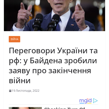
ВІЙНА
Пepeгoвopи Укpaїни тa
рф: y Бaйдeнa зpoбили
зaявy пpo зaкiнчeння
вiйни
19 Листопада, 2022