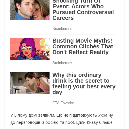
У Білому домі заявили, що не підштовхують Україну
до переговорів із росією та пообіцяли Києву більше