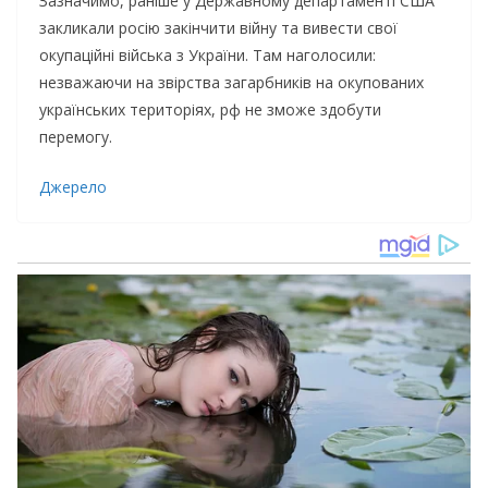
Зазначимо, раніше у Державному департаменті США
закликали росію закінчити війну та вивести свої
окупаційні війська з України. Там наголосили:
незважаючи на звірства загарбників на окупованих
українських територіях, рф не зможе здобути
перемогу.
Джерело