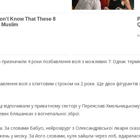
 призначили 4 роки позбавлення волі з можливих 7. Однак термі
влення волі з іспитовим строком на 2 роки. Ще двох фігурантів 
і відпочивали у приватному секторі у Переяслав-Хмельницькому 
евих бляшанках з вогнепальної зброї.
. За словами бабусі, нейрохірург з Олександрівської лікарні ска
жень у мозку. За його словами, куля зайшла через лоб, вдарилася