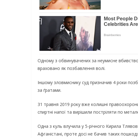
Одному з обвинувачених за неумисне вбивство
враховано як позбавлення волі.
Іншому зловмиснику суд призначив 4 роки позба
за ґратами.
31 травня 2019 року вже колишні правоохоронц
спиртні напої та вирішили постріляти по метал
Одна з куль влучила у 5-річного Кирила Тлявова
Афганістані, проте досі не бачив таких пошкод