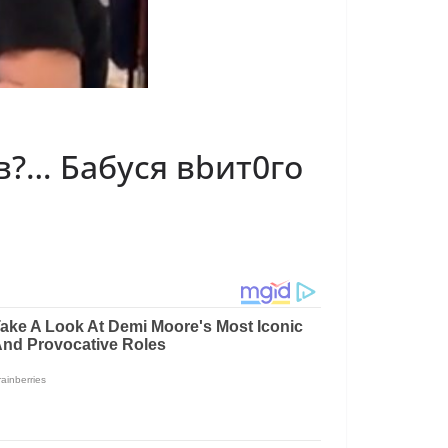
в?… Бабуся вbит0го