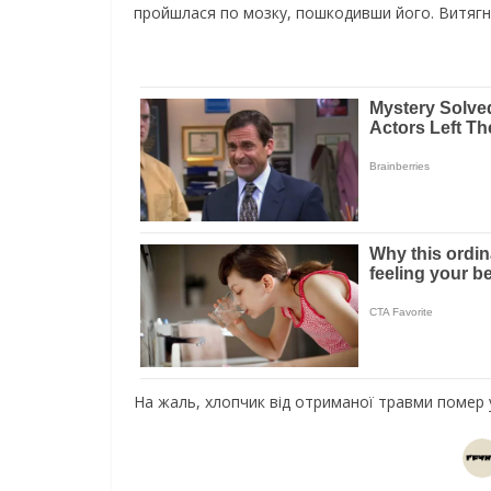
пройшлася по мозку, пошкодивши його. Витяг
На жаль, хлопчик від отриманої травми помер у