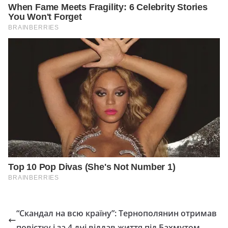
“Скандал на всю країну”: Тернополянин отримав
повістку і за 4 дні віддав життя під Бахмутом