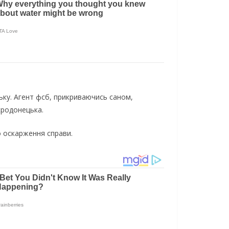
ьку. Агент фсб, прикриваючись саном,
єродонецька.
о оскарження справи.