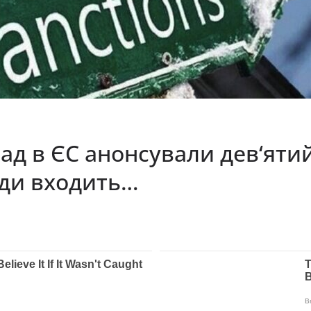
ад в ЄС анонсували дев‘ятий
уди входить…