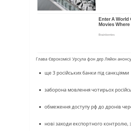
Глава Єврокомісії Урсула фон дер Ляйєн анонсу
ще 3 російських банки під санкціями
заборона мовлення чотирьох російсь
обмеження доступу рф до дронів чере
нові заходи експортного контролю,