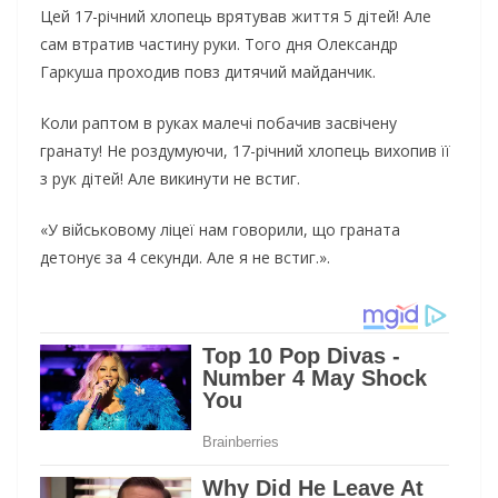
Цей 17-річний хлопець врятував життя 5 дітей! Але
сам втратив частину руки. Того дня Олександр
Гаркуша проходив повз дитячий майданчик.
Коли раптом в руках малечі побачив засвічену
гранату! Не роздумуючи, 17-річний хлопець вихопив її
з рук дітей! Але викинути не встиг.
«У військовому ліцеї нам говорили, що граната
детонує за 4 секунди. Але я не встиг.».