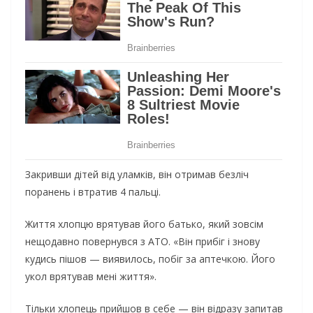
Закривши дітей від уламків, він отримав безліч
поранень і втратив 4 пальці.
Життя хлопцю врятував його батько, який зовсім
нещодавно повернувся з АТО. «Він прибіг і знову
кудись пішов — виявилось, побіг за аптечкою. Його
укол врятував мені життя».
Тільки хлопець прийшов в себе — він відразу запитав