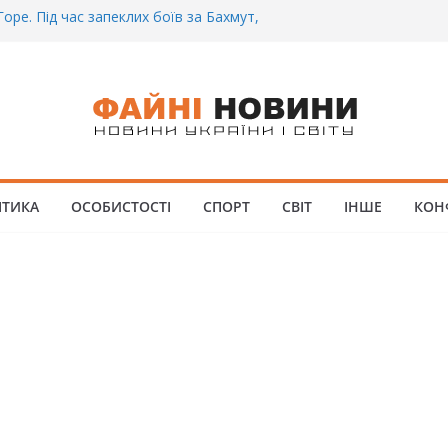
оре. Під час запеклих боїв за Бахмут,
витий Український спортсмен – Олександр
 3CУ під Бaxмyтом взяли y полон
мого всім батальйону. Те, що він
опиті, волосся стає дибки…
а інформація щодо збиття
овців на блокпості в Kиєві… (ВІДЕО)
і.. Вночі у Києві водій на шаленій
локпосту збив двох військових. Деталі
ІТИКА
ОСОБИСТОСТІ
СПОРТ
СВІТ
ІНШЕ
КОН
ий Біль. На Бахмутському напрямку,
ну землю заruнув Дмитро Овчаренко.
ше 20 Років.