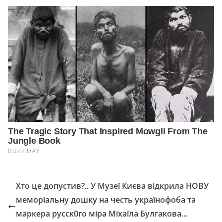
Хто це допустив?.. У Музеї Києва відкрила НОВУ
меморіальну дошку на честь українофоба та
маркера русск0го міра Міхаїла Булгакова…