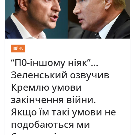
ВІЙНА
“П0-іншому ніяк”…
Зеленський озвучив
Кремлю умови
закінчення війни.
Якщо їм такі умови не
подобаються ми