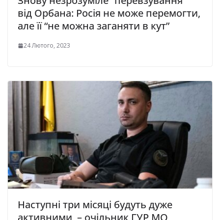
Знову незрозуміле “перевзування”
від Орбана: Росія не може перемогти,
але її “не можна заганяти в кут”
24 Лютого, 2023
Наступні три місяці будуть дуже
активними, – очільник ГУР МО