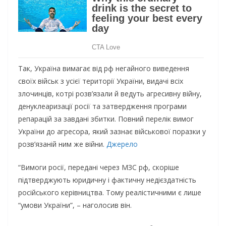
Так, Україна вимагає від рф негайного виведення
своїх військ з усієї території України, видачі всіх
злочинців, котрі розв’язали й ведуть агресивну війну,
денуклеаризації росії та затвердження програми
репарацій за завдані збитки. Повний перелік вимог
України до агресора, який зазнає військової поразки у
розв’язаній ним же війни.
Джерело
“Вимоги росії, передані через МЗС рф, скоріше
підтверджують юридичну і фактичну недієздатність
російського керівництва. Тому реалістичними є лише
“умови України”, – наголосив він.