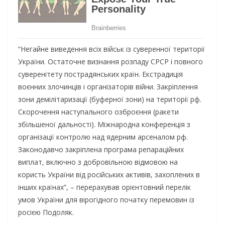
“Негайне виведення всіх військ із суверенної території
України. Остаточне визнання розпаду СРСР і повного
суверенітету пострадянських країн. Екстрадиція
воєнних злочинців і організаторів війни. Закріплення
зони демілітаризації (буферної зони) на території рф.
Скорочення наступального озброєння (ракети
збільшеної дальності). Міжнародна конференція з
організації контролю над ядерним арсеналом рф.
Законодавчо закріплена програма репараційних
виплат, включно з добровільною відмовою на
користь України від російських активів, захоплених в
інших країнах”, – перерахував орієнтовний перелік
умов України для вірогідного початку перемовин із
росією Подоляк.