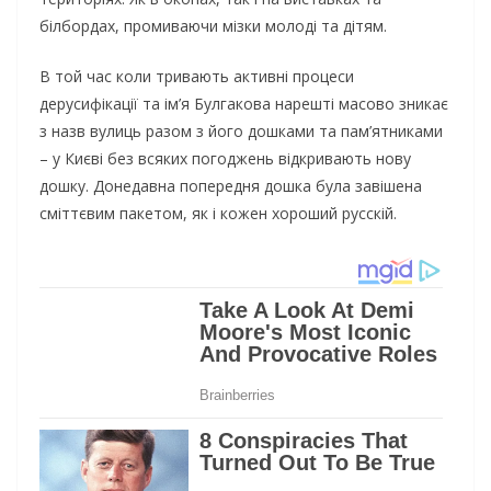
білбордах, промиваючи мізки молоді та дітям.
В той час коли тривають активні процеси
дерусифікації та ім’я Булгакова нарешті масово зникає
з назв вулиць разом з його дошками та пам’ятниками
– у Києві без всяких погоджень відкривають нову
дошку. Донедавна попередня дошка була завішена
сміттєвим пакетом, як і кожен хороший русскій.