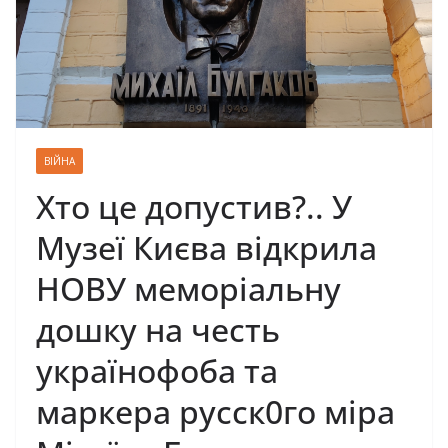
ВІЙНА
Хто це допустив?.. У
Музеї Києва відкрила
НОВУ меморіальну
дошку на честь
українофоба та
маркера русск0го міра