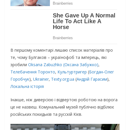
В першому коментарі лишаю список матеріалів про
те, чому Булгаков – українофоб та імперець, які
зробили
Oksana Zabuzhko (Оксана Забужко)
,
Телебачення Торонто
,
Культуртригер
(
Богдан-Олег
Горобчук
),
Ukrainer
,
Texty.org.ua
(
Андрій Гарасим
),
Локальна історія
Інакше, ніж диверсією і відвертою роботою на ворога
це не назвеш. Комунальний музей публічно відбілює
російських покидьків та русскій Кієв.