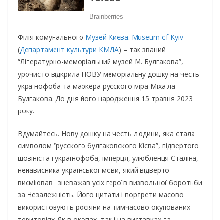
Філія комунального
Музей Києва. Museum of Kyiv
(
Департамент культури КМДА
) – так званий
“Літературно-меморіальний музей М. Булгакова”,
урочисто відкрила НОВУ
меморіальну дошку на честь
українофоба та маркера русского міра Міхаїла
Булгакова. До дня його народження 15 травня 2023
року.
Вдумайтесь. Нову дошку на честь людини, яка стала
символом “русского булгаковского Кієва”, відвертого
шовініста і українофоба, імперця, улюбленця Сталіна,
ненависника української мови, який відверто
висміював і зневажав усіх героїв визвольної боротьби
за Незалежність. Його цитати і портрети масово
використовують росіяни на тимчасово окупованих
територіях. Як в окопах, так і на виставках та