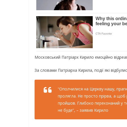
Московський Патріарх Кирило емоційно відреа
За словами Патріарха Кирила, події які відбулися
“Ополчилися на Церкву нашу, прагн
пролягла. Не просто прірва, а щоб 
пройшов. Глибоко переконаний у том
не буде”, – заявив Кирило