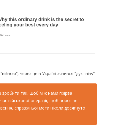
війною”, через це в Україні зявився “дух гніву”.
е зробити так, щоб між нами прірва
 час військової операції, щоб ворог не
ловення, справжньої мети ніколи досягнуто