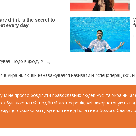
гував щодо відходу УПЦ.
 в Україні, які він ненаважувався називати ні “спецоперацією”, ні “
учи не просто розділити православних людей Русі та України, ал
рів був викопаний, подібний до тих ровів, які використовують під
у, що оскільки всі ці зусилля не від Бога і не з божого благос