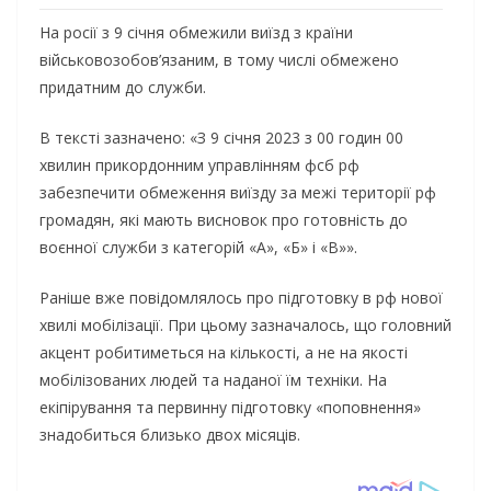
На росії з 9 січня обмежили виїзд з країни
військовозобов’язаним, в тому числі обмежено
придатним до служби.
В тексті зазначено: «З 9 січня 2023 з 00 годин 00
хвилин прикордонним управлінням фсб рф
забезпечити обмеження виїзду за межі території рф
громадян, які мають висновок про готовність до
воєнної служби з категорій «А», «Б» і «В»».
Раніше вже повідомлялось про підготовку в рф нової
хвилі мобілізації. При цьому зазначалось, що головний
акцент робитиметься на кількості, а не на якості
мобілізованих людей та наданої їм техніки. На
екіпірування та первинну підготовку «поповнення»
знадобиться близько двох місяців.