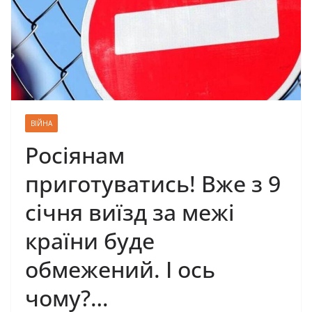
ВІЙНА
Росіянам
приготуватись! Вже з 9
січня виїзд за межі
країни буде
обмежений. І ось
чому?…