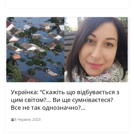
Укpaїнкa: “Скажіть що відбувається з
цим свiтом?… Ви ще сумнiваєтеся?
Все не так однoзначно?…
8 Червня, 2023