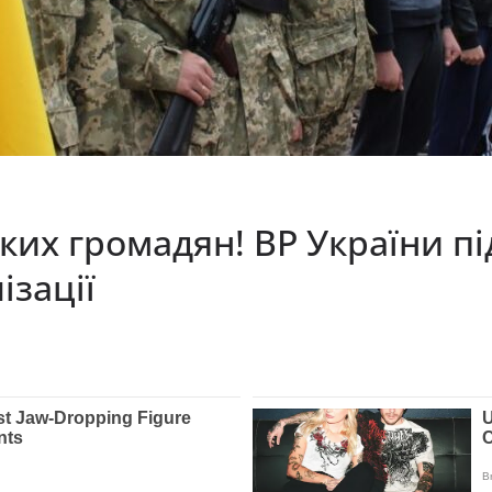
их громадян! ВР України пі
ізації