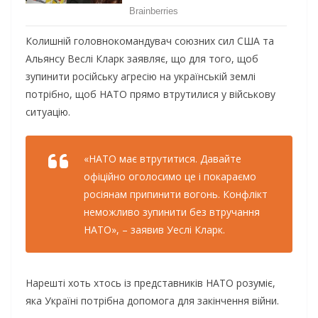
Колишній головнокомандувач союзних сил США та
Альянсу Веслі Кларк заявляє, що для того, щоб
зупинити російську агресію на українській землі
потрібно, щоб НАТО прямо втрутилися у військову
ситуацію.
«НАТО має втрутитися. Давайте
офіційно оголосимо це і покараємо
росіянам припинити вогонь. Конфлікт
неможливо зупинити без втручання
НАТО», – заявив Уеслі Кларк.
Нарешті хоть хтось із представників НАТО розуміє,
яка Україні потрібна допомога для закінчення війни.