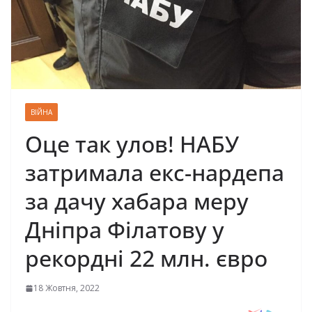
ВІЙНА
Оце так улов! НАБУ
затримала екс-нардепа
за дачу хабара меру
Дніпра Філатову у
рекордні 22 млн. євро
18 Жовтня, 2022